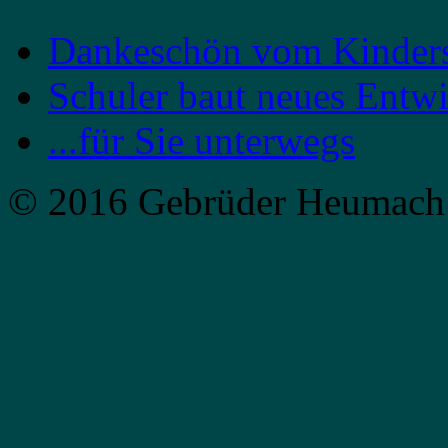
Dankeschön vom Kinder
Schuler baut neues Entw
...für Sie unterwegs
© 2016 Gebrüder Heumach