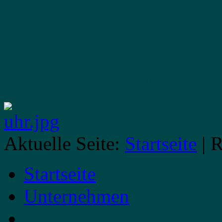
Gebrüder Heumach
Br
Aktuelle Seite:
Startseite
|
R
Startseite
Unternehmen
Referenzen