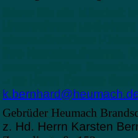
Wenn Sie die Mitarbeit 
Unternehmen und einem 
einem attraktiven Einkom
Ihre Kontaktaufnahme. Bit
aussagefähige Bewerbun
– an Herrn Karsten Bern
k.bernhard@heumach.d
Gebrüder Heumach Brands
z. Hd. Herrn Karsten Be